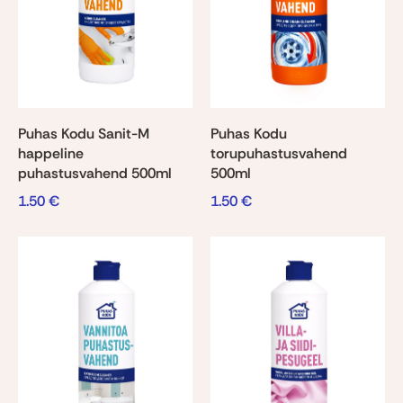
Puhas Kodu Sanit-M
Puhas Kodu
happeline
torupuhastusvahend
puhastusvahend 500ml
500ml
1.50
€
1.50
€