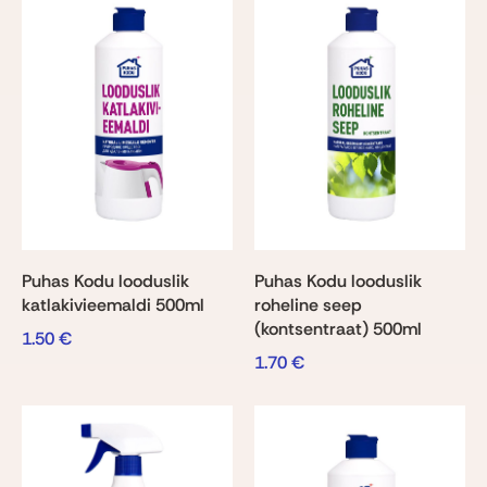
Puhas Kodu looduslik
Puhas Kodu looduslik
katlakivieemaldi 500ml
roheline seep
(kontsentraat) 500ml
1.50
€
1.70
€