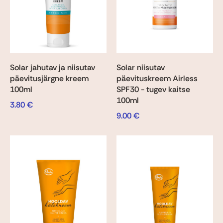
Solar jahutav ja niisutav
Solar niisutav
päevitusjärgne kreem
päevituskreem Airless
100ml
SPF30 - tugev kaitse
100ml
3.80
€
9.00
€