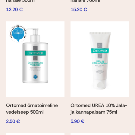
nahale 500ml
nahale 700ml
12.20
€
15.20
€
Ortomed õrnatoimeline
Ortomed UREA 10% Jala-
vedelseep 500ml
ja kannapalsam 75ml
2.50
€
5.90
€