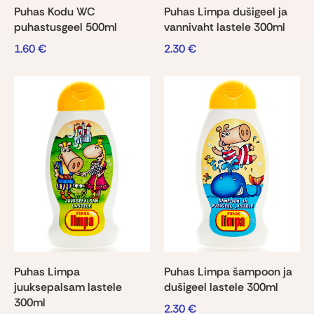
Puhas Kodu WC
Puhas Limpa dušigeel ja
puhastusgeel 500ml
vannivaht lastele 300ml
1.60
€
2.30
€
Puhas Limpa
Puhas Limpa šampoon ja
juuksepalsam lastele
dušigeel lastele 300ml
300ml
2.30
€