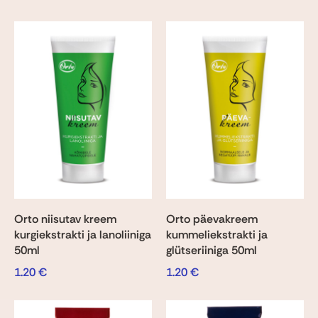
Orto niisutav kreem
Orto päevakreem
kurgiekstrakti ja lanoliiniga
kummeliekstrakti ja
50ml
glütseriiniga 50ml
1.20
€
1.20
€