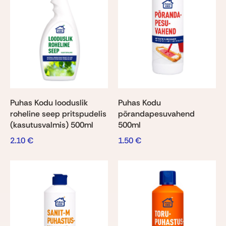
Puhas Kodu looduslik
Puhas Kodu
roheline seep pritspudelis
põrandapesuvahend
(kasutusvalmis) 500ml
500ml
2.10
€
1.50
€