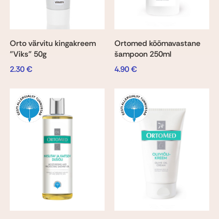
Orto värvitu kingakreem
Ortomed kõõmavastane
"Viks" 50g
šampoon 250ml
2.30
€
4.90
€