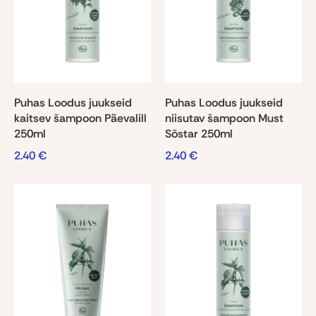
Puhas Loodus juukseid
Puhas Loodus juukseid
kaitsev šampoon Päevalill
niisutav šampoon Must
250ml
Sõstar 250ml
2.40
€
2.40
€