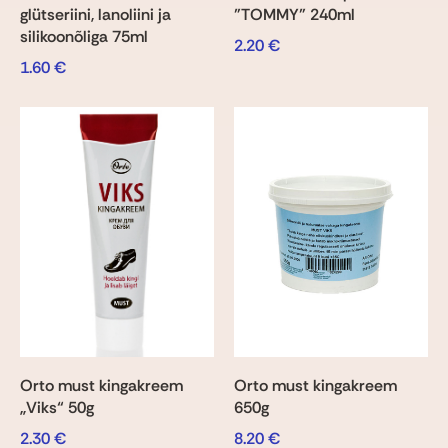
glütseriini, lanoliini ja
"TOMMY" 240ml
silikoonõliga 75ml
2.20
€
1.60
€
Orto must kingakreem
Orto must kingakreem
„Viks“ 50g
650g
2.30
€
8.20
€