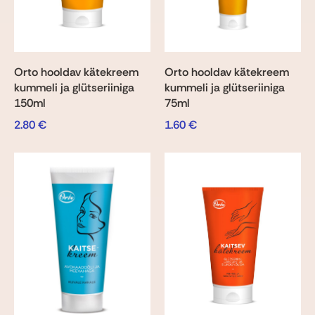
Orto hooldav kätekreem
Orto hooldav kätekreem
kummeli ja glütseriiniga
kummeli ja glütseriiniga
150ml
75ml
2.80
€
1.60
€