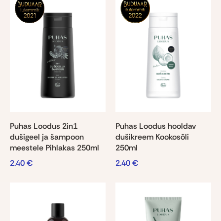
Puhas Loodus 2in1
Puhas Loodus hooldav
dušigeel ja šampoon
dušikreem Kookosõli
meestele Pihlakas 250ml
250ml
2.40
€
2.40
€