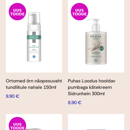
Ortomed õrn näopesuvaht
Puhas Loodus hooldav
tundlikule nahale 150ml
pumbaga kätekreem
Sidrunhein 300ml
9.90
€
8.90
€