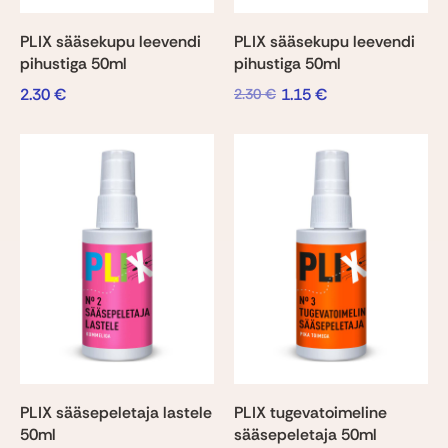
PLIX sääsekupu leevendi
PLIX sääsekupu leevendi
pihustiga 50ml
pihustiga 50ml
2.30
€
1.15
€
2.30
€
PLIX sääsepeletaja lastele
PLIX tugevatoimeline
50ml
sääsepeletaja 50ml