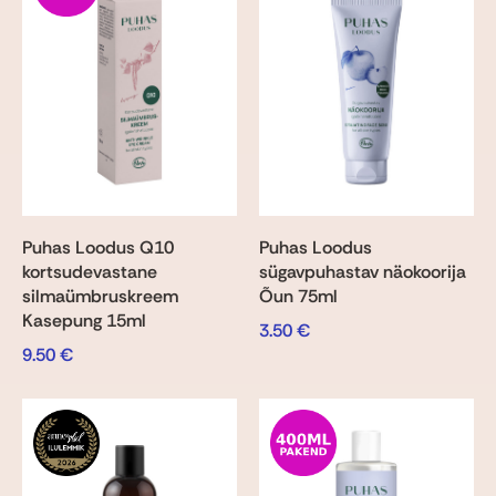
Puhas Loodus Q10
Puhas Loodus
kortsudevastane
sügavpuhastav näokoorija
silmaümbruskreem
Õun 75ml
Kasepung 15ml
3.50
€
9.50
€