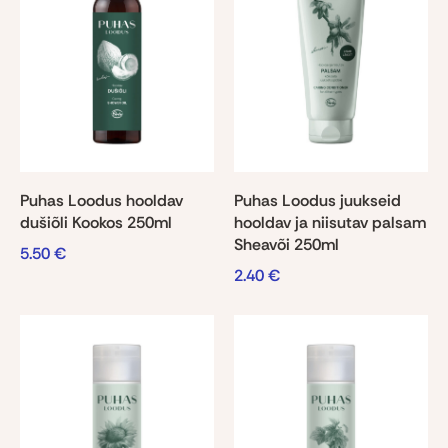
Puhas Loodus hooldav
Puhas Loodus juukseid
dušiõli Kookos 250ml
hooldav ja niisutav palsam
Sheavõi 250ml
5.50
€
2.40
€