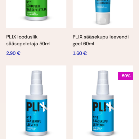
PLIX looduslik
PLIX sääsekupu leevendi
sääsepeletaja 50ml
geel 60ml
2.90
€
1.60
€
-50%