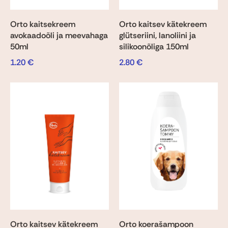
Orto kaitsekreem
Orto kaitsev kätekreem
avokaadoõli ja meevahaga
glütseriini, lanoliini ja
50ml
silikoonõliga 150ml
1.20
€
2.80
€
Orto kaitsev kätekreem
Orto koerašampoon