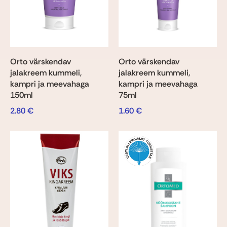
Orto värskendav
Orto värskendav
jalakreem kummeli,
jalakreem kummeli,
kampri ja meevahaga
kampri ja meevahaga
150ml
75ml
2.80
€
1.60
€