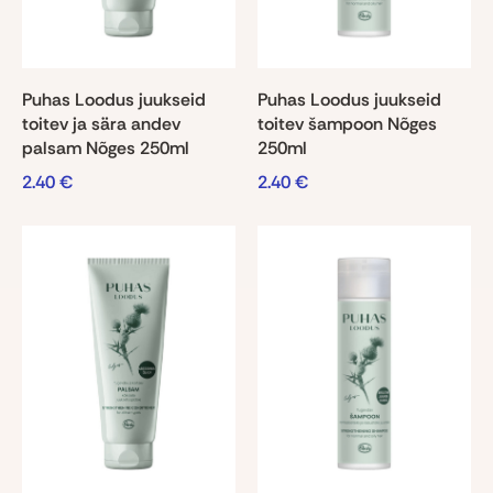
Puhas Loodus juukseid
Puhas Loodus juukseid
toitev ja sära andev
toitev šampoon Nõges
palsam Nõges 250ml
250ml
2.40
€
2.40
€