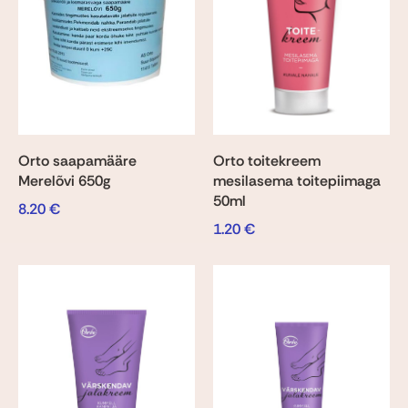
Orto saapamääre
Orto toitekreem
Merelõvi 650g
mesilasema toitepiimaga
50ml
8.20
€
1.20
€