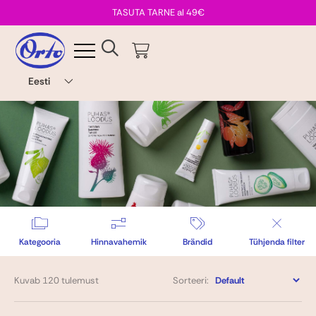
Avaleht
TASUTA TARNE al 49€
E-pood
Brändid
English
Eesti
Meist
Uudised
Kontakt
Kategooria
Hinnavahemik
Brändid
Tühjenda filter
Kuvab
120
tulemust
Sorteeri: